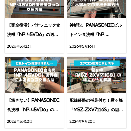
【完全復活】パナソニック食
神解説。Panasonicビル
洗機「NP-45VD6」の送風
トイン食洗機「NP-
ファン交換方法
45VD6」水漏れでの天板分
2026年5月23日
2026年5月16日
解方法
【壊さない】Panasonic
配線経路の補足付き！霧ヶ峰
食洗機「NP-45VD6」の異
「MSZ-ZXV7116S」の組立
音によるポンプ交換方法
方法を解説
2026年5月10日
2024年9月20日