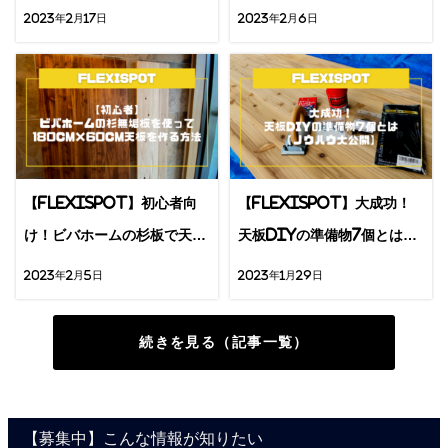
MG20」を解説
手順【画像63枚】
2023年2月17日
2023年2月6日
【Flexispot】初心者向
【Flexispot】大成功！
け！ビバホームの杉板で天板
天板DIYの準備物7個とは
を作る方法
【ノウハウ大公開】
2023年2月5日
2023年1月29日
続きを見る（記事一覧）
【募集中】こんな情報が知りたい