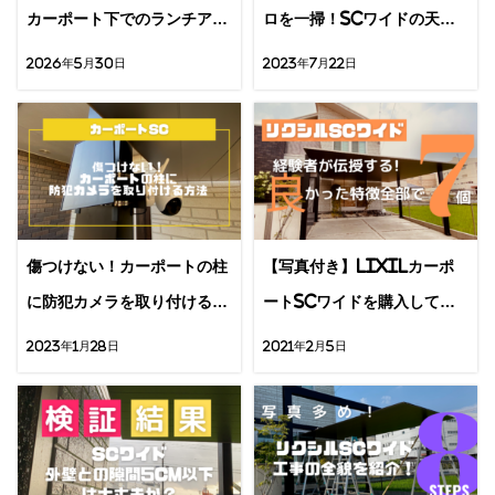
カーポート下でのランチアイ
ロを一掃！SCワイドの天井
デア3個とは
の掃除方法
2026年5月30日
2023年7月22日
傷つけない！カーポートの柱
【写真付き】LIXILカーポ
に防犯カメラを取り付ける方
ートSCワイドを購入して分
法
かった効果7個
2023年1月28日
2021年2月5日