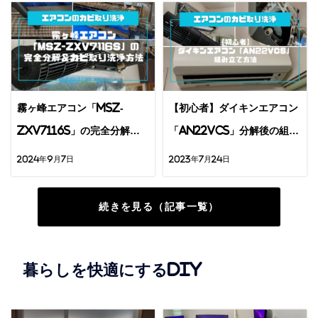
霧ヶ峰エアコン「MSZ-
【初心者】ダイキンエアコン
ZXV7116S」の完全分解＆
「AN22VCS」分解後の組み
カビ取り洗浄方法
立て方法9STEP
2024年9月7日
2023年7月24日
続きを見る（記事一覧）
暮らしを快適にするDIY