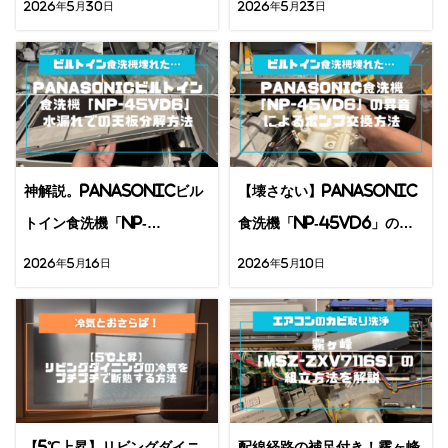
2026年5月30日
2026年5月23日
神解説。Panasonicビル
【壊さない】Panasonic
トイン食洗機「NP-
食洗機「NP-45VD6」の異
45VD6」水漏れでの天板分
音によるポンプ交換方法
2026年5月16日
2026年5月10日
解方法
【5℃上昇】リビングダイニ
配線経路の補足付き！霧ヶ峰