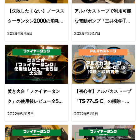
【失敗したくない】ノースス
アルパカストーブで利用可能
ターランタン2000の消耗品
な電動ポンプ「三井化学TP-
5個の交換方法
MG20」を解説
2023年8月5日
2023年2月17日
焚き火台「ファイヤータン
【初心者】アルパカストーブ
ク」の使用後レビュー全5個
「TS-77JS-C」の掃除・収
を大公開
納方法8STEP
2022年5月13日
2022年5月1日