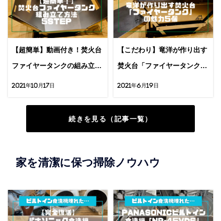
【超簡単】動画付き！焚火台
【こだわり】竜洋が作り出す
ファイヤータンクの組み立て
焚火台「ファイヤータンク」
方法5STEP
の魅力5個
2021年10月17日
2021年6月19日
続きを見る（記事一覧）
家を清潔に保つ掃除ノウハウ