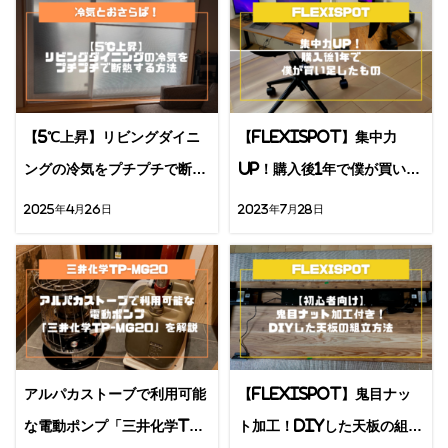
【5℃上昇】リビングダイニ
【Flexispot】集中力
ングの冷気をプチプチで断熱
UP！購入後1年で僕が買い足
する方法
したガジェット
2025年4月26日
2023年7月28日
アルパカストーブで利用可能
【Flexispot】鬼目ナッ
な電動ポンプ「三井化学TP-
ト加工！DIYした天板の組立