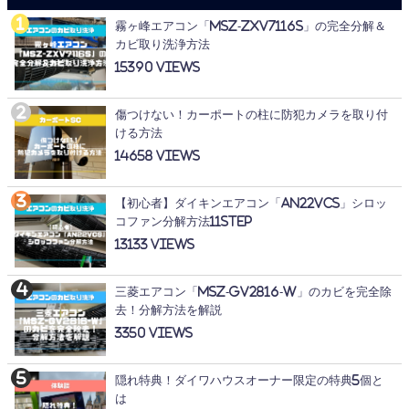
霧ヶ峰エアコン「MSZ-ZXV7116S」の完全分解＆
カビ取り洗浄方法
15390
傷つけない！カーポートの柱に防犯カメラを取り付
ける方法
14658
【初心者】ダイキンエアコン「AN22VCS」シロッ
コファン分解方法11STEP
13133
三菱エアコン「MSZ-GV2816-W」のカビを完全除
去！分解方法を解説
3350
隠れ特典！ダイワハウスオーナー限定の特典5個と
は