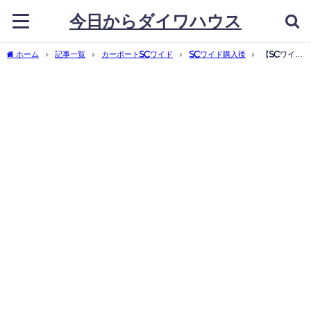
今日からダイワハウス
ホーム
記事一覧
カーポートSCワイド
SCワイド購入後
【SCワイド
活用アイデア】カーポート下でのランチアイデア3個とは