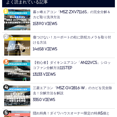
よく読まれている記事
霧ヶ峰エアコン「MSZ-ZXV7116S」の完全分解＆
カビ取り洗浄方法
15390
傷つけない！カーポートの柱に防犯カメラを取り付
ける方法
14658
【初心者】ダイキンエアコン「AN22VCS」シロッ
コファン分解方法11STEP
13133
三菱エアコン「MSZ-GV2816-W」のカビを完全除
去！分解方法を解説
3350
隠れ特典！ダイワハウスオーナー限定の特典5個と