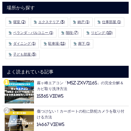
場所から探す
寝室
(2)
エクステリア
(3)
納戸
(1)
仕事部屋
(1)
ベランダ・バルコニー
(1)
階段
(7)
リビング
(10)
ダイニング
(1)
駐車場
(11)
廊下
(1)
子ども部屋
(3)
よく読まれている記事
霧ヶ峰エアコン「MSZ-ZXV7116S」の完全分解＆
カビ取り洗浄方法
15365
傷つけない！カーポートの柱に防犯カメラを取り付
ける方法
14667