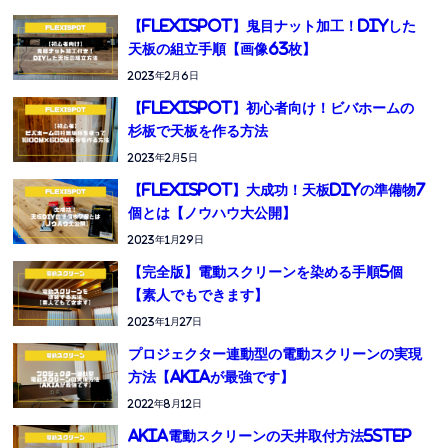
【Flexispot】鬼目ナット加工！DIYした
天板の組立手順【画像63枚】
2023年2月6日
【Flexispot】初心者向け！ビバホームの
杉板で天板を作る方法
2023年2月5日
【Flexispot】大成功！天板DIYの準備物7
個とは【ノウハウ大公開】
2023年1月29日
【完全版】電動スクリーンを染める手順5個
【素人でもできます】
2023年1月27日
プロジェクター連動型の電動スクリーンの実現
方法【AKIAが最強です】
2022年8月12日
AKIA電動スクリーンの天井取付方法5STEP