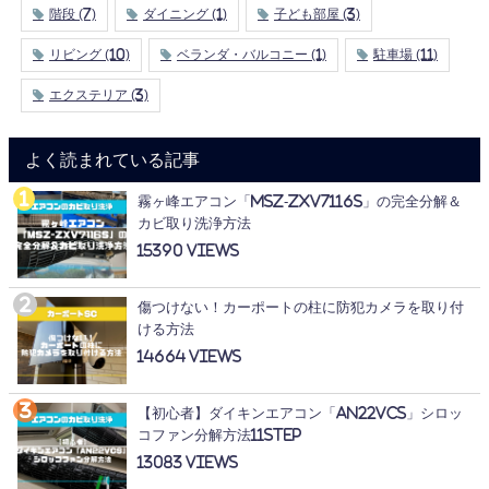
階段
(7)
ダイニング
(1)
子ども部屋
(3)
リビング
(10)
ベランダ・バルコニー
(1)
駐車場
(11)
エクステリア
(3)
よく読まれている記事
霧ヶ峰エアコン「MSZ-ZXV7116S」の完全分解＆
カビ取り洗浄方法
15390
傷つけない！カーポートの柱に防犯カメラを取り付
ける方法
14664
【初心者】ダイキンエアコン「AN22VCS」シロッ
コファン分解方法11STEP
13083