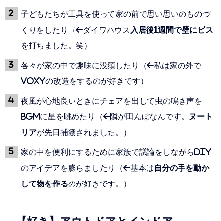
子どもたちが工具を使って家の前で思い思いのものづ
くりをしたり（←ダイワハウス
入居後1週間で壁にビス
を打ちました。笑）
各々が家の中で趣味に没頭したり（←私は家の外で
VOXYの改造をするのが好きです）
夜風が心地良いときにチェアを出して虫の鳴き声を
BGMに星を眺めたり（←隣が田んぼなんです。
ヌート
リア
が先日捕獲されました。）
家の中を便利にするために家族で議論をしながらDIY
のアイデアを膨らましたり（←基本は
自分の手を動か
して物を作る
のが好きです。）