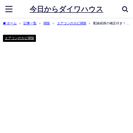
今日からダイワハウス
ホーム
記事一覧
掃除
エアコンのカビ掃除
配線経路の補足付き！霧
ヶ峰「MSZ-ZXV7116S」の組立方法を解説
エアコンのカビ掃除