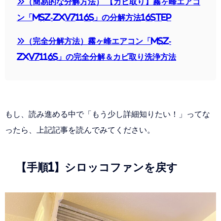
»（簡易的な分解方法） 【カビ取り】霧ヶ峰エアコ
ン「MSZ-ZXV7116S」の分解方法16Step
»（完全分解方法）霧ヶ峰エアコン「MSZ-
ZXV7116S」の完全分解＆カビ取り洗浄方法
もし、読み進める中で「もう少し詳細知りたい！」ってな
ったら、上記記事を読んでみてください。
【手順1】シロッコファンを戻す