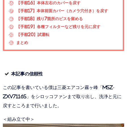
【手順16】本体左右のカバーを戻す
16.
【手順17】本体前面カバー（カメラ穴付き）を戻す
17.
【手順18】残り7箇所のビスを留める
18.
【手順19】各種フィルターなど残りを元に戻す
19.
【手順20】試運転
20.
まとめ
21.
本記事の信頼性
この記事を書いている僕は三菱エアコン霧ヶ峰「MSZ-
ZXV7116S」をシロッコファンまで取り出し、洗浄と元に
戻すところまで行いました。
＜組み立て中＞