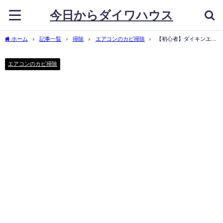
今日からダイワハウス
ホーム
記事一覧
掃除
エアコンのカビ掃除
【初心者】ダイキンエア
コン「AN22VCS」シロッコファン分解方法11STEP
エアコンのカビ掃除