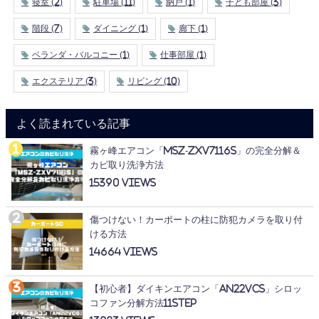
寝室
(2)
駐車場
(11)
納戸
(1)
子ども部屋
(3)
階段
(7)
ダイニング
(1)
廊下
(1)
ベランダ・バルコニー
(1)
仕事部屋
(1)
エクステリア
(3)
リビング
(10)
よく読まれている記事
霧ヶ峰エアコン「MSZ-ZXV7116S」の完全分解＆
カビ取り洗浄方法
15390
傷つけない！カーポートの柱に防犯カメラを取り付
ける方法
14664
【初心者】ダイキンエアコン「AN22VCS」シロッ
コファン分解方法11STEP