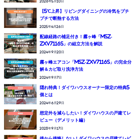
2026年5月10日
【5℃上昇】リビングダイニングの冷気をプチ
プチで断熱する方法
2025年4月26日
配線経路の補足付き！霧ヶ峰「MSZ-
ZXV7116S」の組立方法を解説
2024年9月20日
霧ヶ峰エアコン「MSZ-ZXV7116S」の完全分
解＆カビ取り洗浄方法
2024年9月7日
隠れ特典！ダイワハウスオーナー限定の特典5
個とは
2024年6月29日
想定外を減らしたい！ダイワハウスの戸建てレ
ビュー（デメリット編）
2023年9月17日
後から後悔しない！ダイワハウスの戸建てレビ