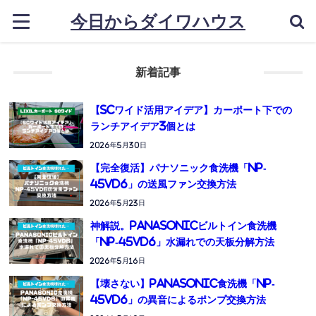
今日からダイワハウス
新着記事
【SCワイド活用アイデア】カーポート下での
ランチアイデア3個とは
2026年5月30日
【完全復活】パナソニック食洗機「NP-
45VD6」の送風ファン交換方法
2026年5月23日
神解説。Panasonicビルトイン食洗機
「NP-45VD6」水漏れでの天板分解方法
2026年5月16日
【壊さない】Panasonic食洗機「NP-
45VD6」の異音によるポンプ交換方法