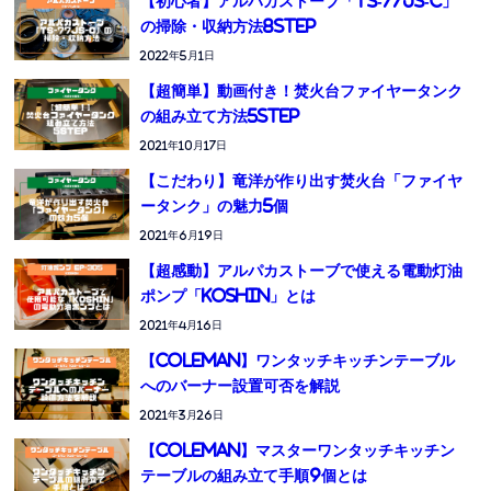
【初心者】アルパカストーブ「TS-77JS-C」
の掃除・収納方法8STEP
2022年5月1日
【超簡単】動画付き！焚火台ファイヤータンク
の組み立て方法5STEP
2021年10月17日
【こだわり】竜洋が作り出す焚火台「ファイヤ
ータンク」の魅力5個
2021年6月19日
【超感動】アルパカストーブで使える電動灯油
ポンプ「KOSHIN」とは
2021年4月16日
【Coleman】ワンタッチキッチンテーブル
へのバーナー設置可否を解説
2021年3月26日
【Coleman】マスターワンタッチキッチン
テーブルの組み立て手順9個とは