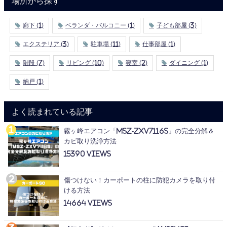
場所から探す
廊下
(1)
ベランダ・バルコニー
(1)
子ども部屋
(3)
エクステリア
(3)
駐車場
(11)
仕事部屋
(1)
階段
(7)
リビング
(10)
寝室
(2)
ダイニング
(1)
納戸
(1)
よく読まれている記事
霧ヶ峰エアコン「MSZ-ZXV7116S」の完全分解＆
カビ取り洗浄方法
15390
傷つけない！カーポートの柱に防犯カメラを取り付
ける方法
14664