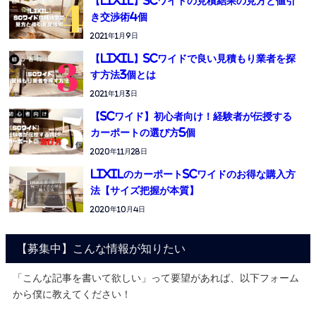
【LIXIL】SCワイドの見積結果の見方と値引
き交渉術4個
2021年1月9日
【LIXIL】SCワイドで良い見積もり業者を探
す方法3個とは
2021年1月3日
【SCワイド】初心者向け！経験者が伝授する
カーポートの選び方5個
2020年11月28日
LIXILのカーポートSCワイドのお得な購入方
法【サイズ把握が本質】
2020年10月4日
【募集中】こんな情報が知りたい
「こんな記事を書いて欲しい」って要望があれば、以下フォーム
から僕に教えてください！