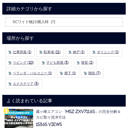
詳細カテゴリから探す
場所から探す
仕事部屋
(1)
駐車場
(11)
納戸
(1)
ダイニング
(1)
リビング
(10)
子ども部屋
(3)
寝室
(2)
ベランダ・バルコニー
(1)
廊下
(1)
階段
(7)
エクステリア
(3)
よく読まれている記事
霧ヶ峰エアコン「MSZ-ZXV7116S」の完全分解＆
カビ取り洗浄方法
15365