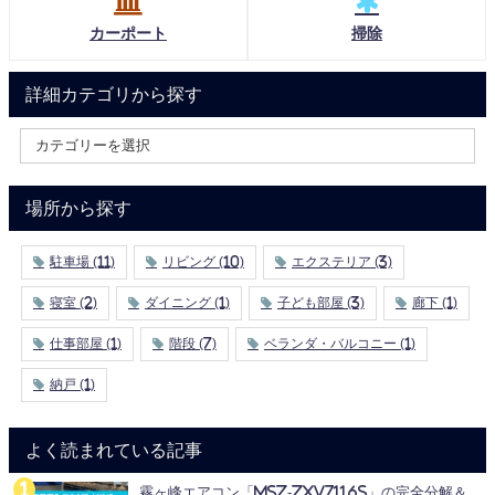
カーポート
掃除
詳細カテゴリから探す
場所から探す
駐車場
(11)
リビング
(10)
エクステリア
(3)
寝室
(2)
ダイニング
(1)
子ども部屋
(3)
廊下
(1)
仕事部屋
(1)
階段
(7)
ベランダ・バルコニー
(1)
納戸
(1)
よく読まれている記事
霧ヶ峰エアコン「MSZ-ZXV7116S」の完全分解＆