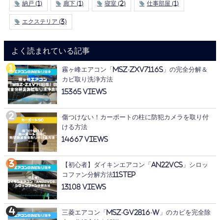
納戸
(1)
廊下
(1)
寝室
(2)
仕事部屋
(1)
エクステリア
(3)
よく読まれている記事
霧ヶ峰エアコン「MSZ-ZXV7116S」の完全分解＆
カビ取り洗浄方法
15365
傷つけない！カーポートの柱に防犯カメラを取り付
ける方法
14667
【初心者】ダイキンエアコン「AN22VCS」シロッ
コファン分解方法11STEP
13108
三菱エアコン「MSZ-GV2816-W」のカビを完全除