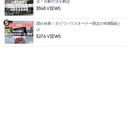
去！分解方法を解説
3343
隠れ特典！ダイワハウスオーナー限定の特典5個と
は
3276