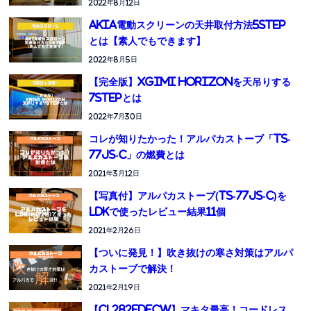
2022年8月12日
AKIA電動スクリーンの天井取付方法5STEP
とは【素人でもできます】
2022年8月5日
【完全版】XGIMI HORIZONを天吊りする
7STEPとは
2022年7月30日
コレが知りたかった！アルパカストーブ「TS-
77JS-C」の燃費とは
2021年3月12日
【写真付】アルパカストーブ(TS-77JS-C)を
LDKで使ったレビュー結果11個
2021年2月26日
【ついに発見！】吹き抜けの寒さ対策はアルパ
カストーブで解決！
2021年2月19日
【CL282FDFCW】マキタ最高！コードレス