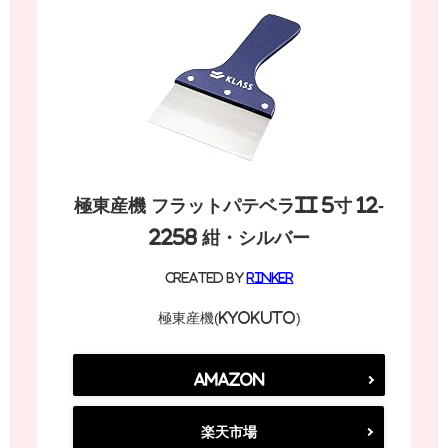
極東産機 フラットパテベラII 5寸 12-
2258 紺・シルバー
created by
Rinker
極東産機(Kyokuto)
Amazon
楽天市場