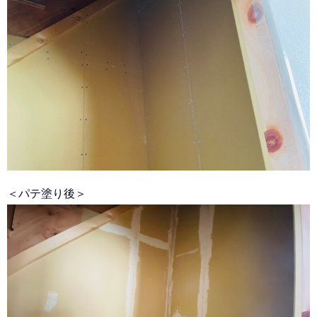
＜パテ塗り後＞