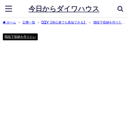
今日からダイワハウス
ホーム
記事一覧
DIY【初心者でも真似できる】
階段下収納を作りた
い
【完全初心者】石膏ボードのパテ塗りに必要な準備物4個を解説
階段下収納を作りたい