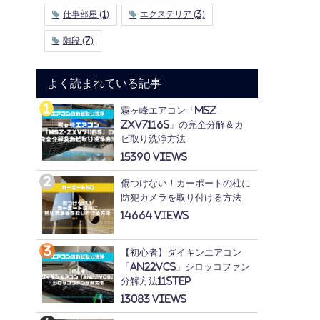
仕事部屋
(1)
エクステリア
(3)
階段
(7)
よく読まれている記事
霧ヶ峰エアコン「MSZ-
ZXV7116S」の完全分解＆カ
ビ取り洗浄方法
15390
傷つけない！カーポートの柱に
防犯カメラを取り付ける方法
14664
【初心者】ダイキンエアコン
「AN22VCS」シロッコファン
分解方法11STEP
13083