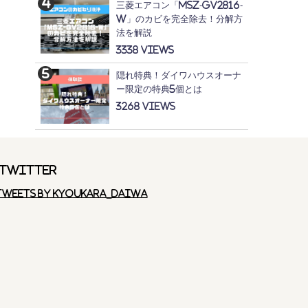
三菱エアコン「MSZ-GV2816-
W」のカビを完全除去！分解方
法を解説
3338
隠れ特典！ダイワハウスオーナ
ー限定の特典5個とは
3268
Twitter
Tweets by kyoukara_daiwa