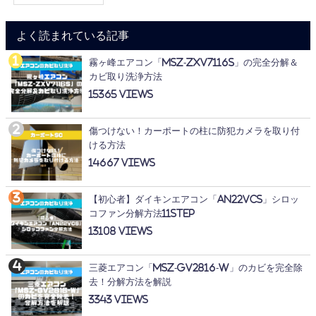
よく読まれている記事
霧ヶ峰エアコン「MSZ-ZXV7116S」の完全分解＆
カビ取り洗浄方法
15365
傷つけない！カーポートの柱に防犯カメラを取り付
ける方法
14667
【初心者】ダイキンエアコン「AN22VCS」シロッ
コファン分解方法11STEP
13108
三菱エアコン「MSZ-GV2816-W」のカビを完全除
去！分解方法を解説
3343