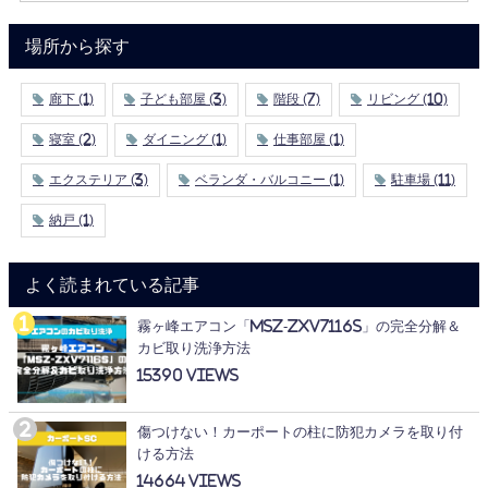
場所から探す
廊下
(1)
子ども部屋
(3)
階段
(7)
リビング
(10)
寝室
(2)
ダイニング
(1)
仕事部屋
(1)
エクステリア
(3)
ベランダ・バルコニー
(1)
駐車場
(11)
納戸
(1)
よく読まれている記事
霧ヶ峰エアコン「MSZ-ZXV7116S」の完全分解＆
カビ取り洗浄方法
15390
傷つけない！カーポートの柱に防犯カメラを取り付
ける方法
14664